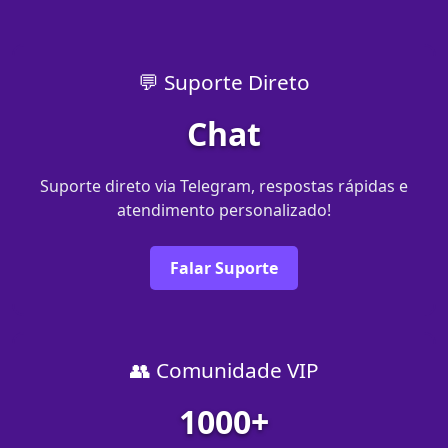
💬 Suporte Direto
Chat
Suporte direto via Telegram, respostas rápidas e
atendimento personalizado!
Falar Suporte
👥 Comunidade VIP
1000+