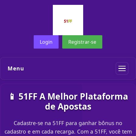
Login
Registrar-se
Menu
📱 51FF A Melhor Plataforma
de Apostas
Cadastre-se na 51FF para ganhar bônus no
cadastro e em cada recarga. Com a 51FF, você tem