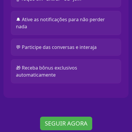
🔔 Ative as notificações para não perder
nada
💬 Participe das conversas e interaja
🎁 Receba bônus exclusivos
automaticamente
SEGUIR AGORA