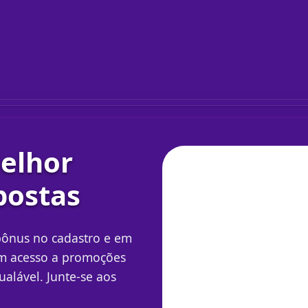
elhor
postas
bônus no cadastro e em
em acesso a promoções
ualável. Junte-se aos