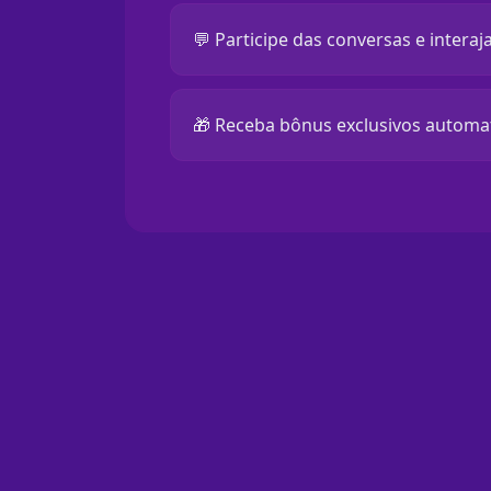
💬 Participe das conversas e interaj
🎁 Receba bônus exclusivos autom