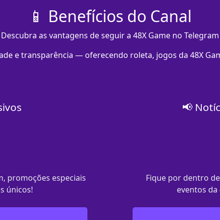
📱 Benefícios do Canal
Descubra as vantagens de seguir a 48X Game no Telegram
de e transparência — oferecendo roleta, jogos da 48X Game B
sivos
📢 Notí
m, promoções especiais
Fique por dentro d
s únicos!
eventos da