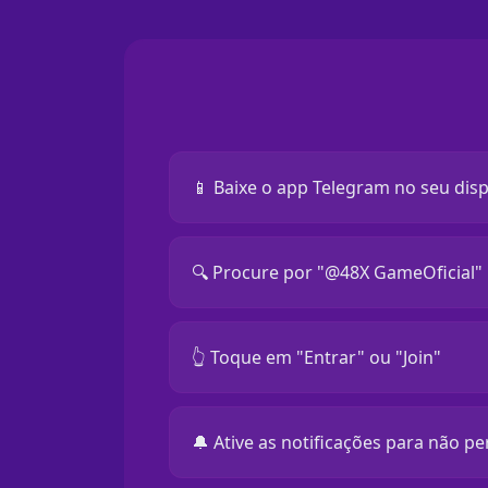
📱 Baixe o app Telegram no seu disp
🔍 Procure por "@48X GameOficial"
👆 Toque em "Entrar" ou "Join"
🔔 Ative as notificações para não p