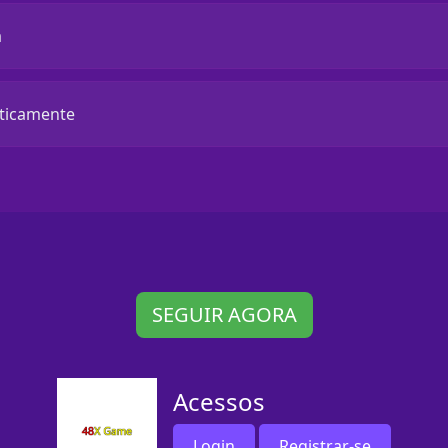
a
aticamente
SEGUIR AGORA
Acessos
Login
Registrar-se