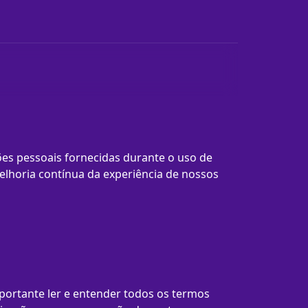
es pessoais fornecidas durante o uso de
elhoria contínua da experiência de nossos
portante ler e entender todos os termos