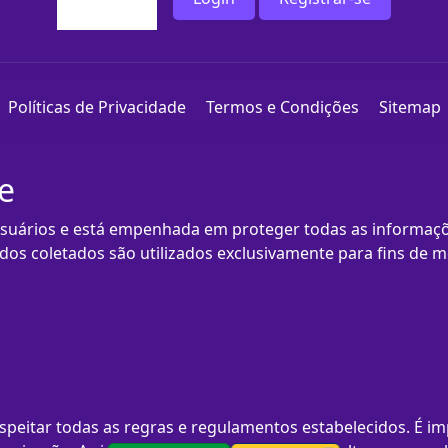
Políticas de Privacidade
Termos e Condições
Sitemap
de
 usuários e está empenhada em proteger todas as informaçõ
os coletados são utilizados exclusivamente para fins de m
eitar todas as regras e regulamentos estabelecidos. É im