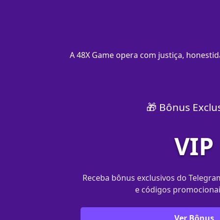
A 48X Game opera com justiça, honestida
🎁 Bônus Exclu
VIP
Receba bônus exclusivos do Telegra
e códigos promocionai
Ver Bônus