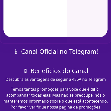
📱 Canal Oficial no Telegram!
📱 Benefícios do Canal
Descubra as vantagens de seguir a 456A no Telegram
Temos tantas promoções para você que é difícil
acompanhar todas elas! Mas não se preocupe, nós o
manteremos informado sobre o que está acontecendo.
Por favor, verifique nossa página de promoções