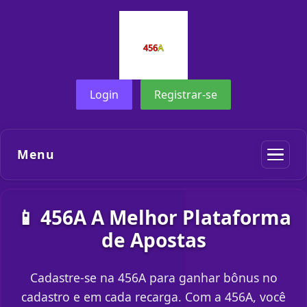
Login
Registrar-se
Menu
📱 456A A Melhor Plataforma
de Apostas
Cadastre-se na 456A para ganhar bônus no
cadastro e em cada recarga. Com a 456A, você