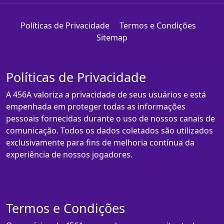
Políticas de Privacidade
Termos e Condições
Sitemap
Políticas de Privacidade
A 456A valoriza a privacidade de seus usuários e está
empenhada em proteger todas as informações
pessoais fornecidas durante o uso de nossos canais de
comunicação. Todos os dados coletados são utilizados
exclusivamente para fins de melhoria contínua da
experiência de nossos jogadores.
Termos e Condições