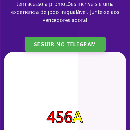
tem acesso a promoções incríveis e uma
experiência de jogo inigualável. Junte-se aos
vencedores agora!
SEGUIR NO TELEGRAM