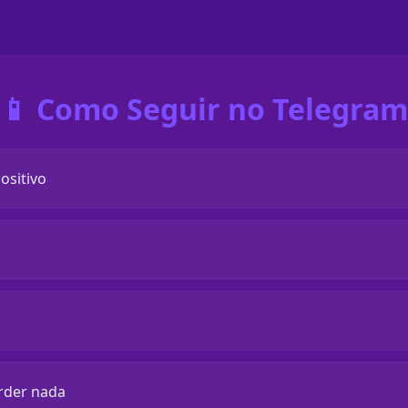
📱 Como Seguir no Telegram
ositivo
erder nada