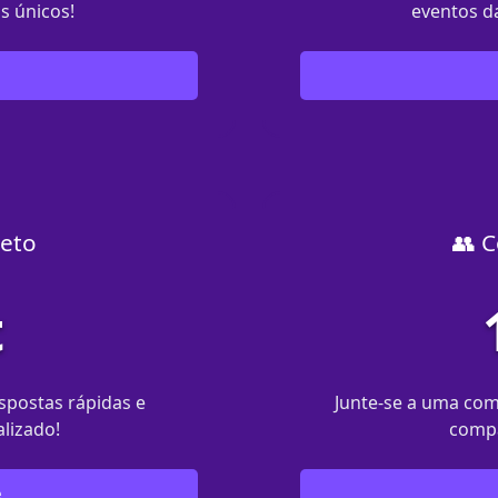
s únicos!
eventos d
reto
👥 
t
espostas rápidas e
Junte-se a uma com
lizado!
compa
e