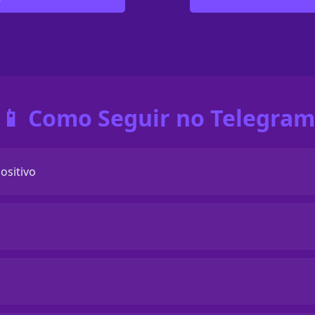
📱 Como Seguir no Telegram
ositivo