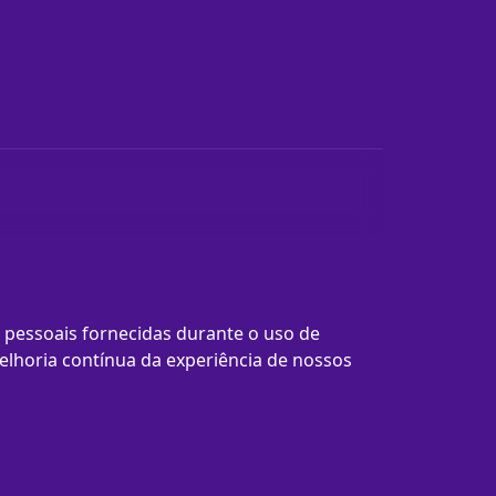
 pessoais fornecidas durante o uso de
elhoria contínua da experiência de nossos