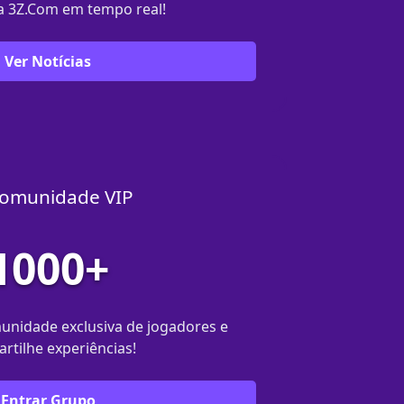
a 3Z.Com em tempo real!
Ver Notícias
Comunidade VIP
1000+
unidade exclusiva de jogadores e
rtilhe experiências!
Entrar Grupo