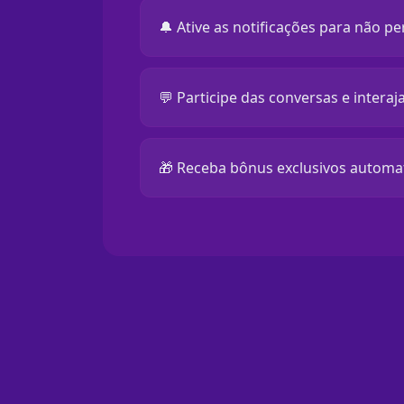
🔔 Ative as notificações para não p
💬 Participe das conversas e interaj
🎁 Receba bônus exclusivos autom