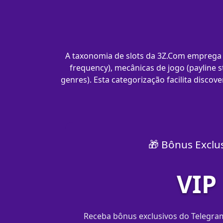
A taxonomia de slots da 3Z.Com emprega c
frequency), mecânicas de jogo (payline st
genres). Esta categorização facilita disco
🎁 Bônus Exclu
VIP
Receba bônus exclusivos do Telegra