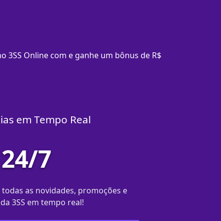
 no 3SS Online com e ganhe um bônus de R$
cias em Tempo Real
24/7
e todas as novidades, promoções e
 da 3SS em tempo real!