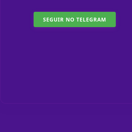
SEGUIR NO TELEGRAM