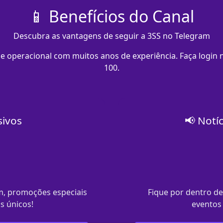
📱 Benefícios do Canal
Descubra as vantagens de seguir a 3SS no Telegram
pe operacional com muitos anos de experiência. Faça login
100.
sivos
📢 Notí
m, promoções especiais
Fique por dentro d
s únicos!
eventos