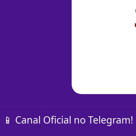
📱 Canal Oficial no Telegram!