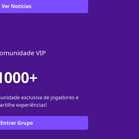
Ver Notícias
Comunidade VIP
1000+
unidade exclusiva de jogadores e
rtilhe experiências!
Entrar Grupo