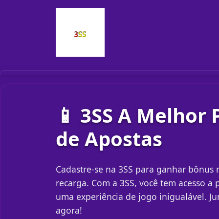
📱 3SS A Melhor 
de Apostas
Cadastre-se na 3SS para ganhar bônus 
recarga. Com a 3SS, você tem acesso a 
uma experiência de jogo inigualável. J
agora!