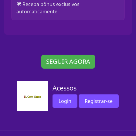
🎁 Receba bônus exclusivos
automaticamente
SEGUIR AGORA
Acessos
Login
Registrar-se