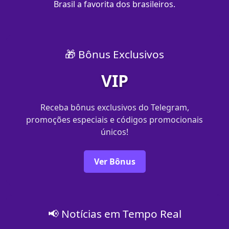
Brasil a favorita dos brasileiros.
🎁 Bônus Exclusivos
VIP
Receba bônus exclusivos do Telegram,
promoções especiais e códigos promocionais
únicos!
Ver Bônus
📢 Notícias em Tempo Real