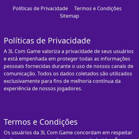
Políticas de Privacidade
Termos e Condições
Sitemap
Políticas de Privacidade
A 3L Com Game valoriza a privacidade de seus usuários
e está empenhada em proteger todas as informações
pessoais fornecidas durante o uso de nossos canais de
comunicação. Todos os dados coletados são utilizados
exclusivamente para fins de melhoria contínua da
experiência de nossos jogadores.
Termos e Condições
Os usuários da 3L Com Game concordam em respeitar