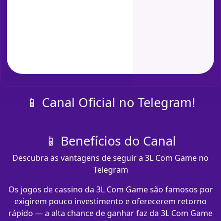
📱 Canal Oficial no Telegram!
📱 Benefícios do Canal
Descubra as vantagens de seguir a 3L Com Game no
Telegram
Os jogos de cassino da 3L Com Game são famosos por
exigirem pouco investimento e oferecerem retorno
rápido — a alta chance de ganhar faz da 3L Com Game