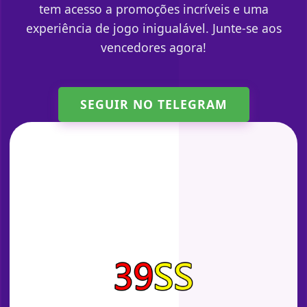
tem acesso a promoções incríveis e uma
experiência de jogo inigualável. Junte-se aos
vencedores agora!
SEGUIR NO TELEGRAM