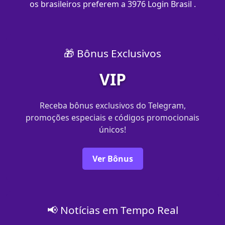
os brasileiros preferem a 3976 Login Brasil .
🎁 Bônus Exclusivos
VIP
Receba bônus exclusivos do Telegram,
promoções especiais e códigos promocionais
únicos!
Ver Bônus
📢 Notícias em Tempo Real