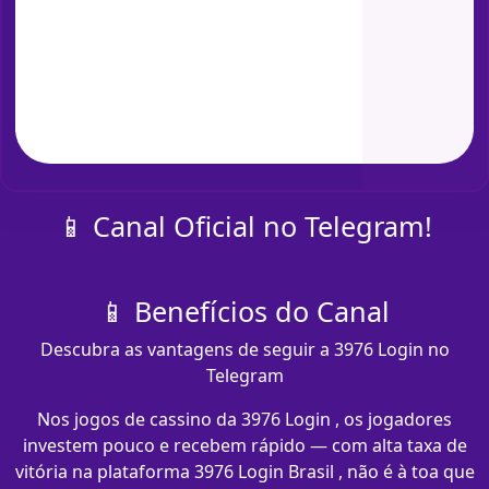
📱 Canal Oficial no Telegram!
📱 Benefícios do Canal
Descubra as vantagens de seguir a 3976 Login no
Telegram
Nos jogos de cassino da 3976 Login , os jogadores
investem pouco e recebem rápido — com alta taxa de
vitória na plataforma 3976 Login Brasil , não é à toa que