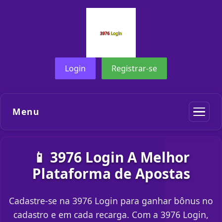
Login
Registrar-se
Menu
📱 3976 Login A Melhor
Plataforma de Apostas
Cadastre-se na 3976 Login para ganhar bônus no
cadastro e em cada recarga. Com a 3976 Login,