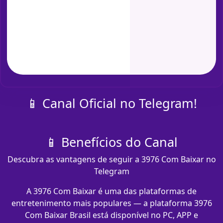
📱 Canal Oficial no Telegram!
📱 Benefícios do Canal
Descubra as vantagens de seguir a 3976 Com Baixar no
Telegram
A 3976 Com Baixar é uma das plataformas de
entretenimento mais populares — a plataforma 3976
Com Baixar Brasil está disponível no PC, APP e