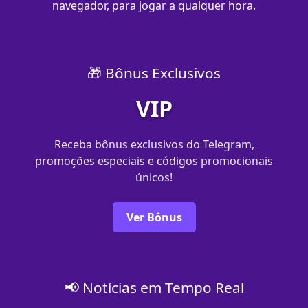
navegador, para jogar a qualquer hora.
🎁 Bônus Exclusivos
VIP
Receba bônus exclusivos do Telegram,
promoções especiais e códigos promocionais
únicos!
Ver Bônus
📢 Notícias em Tempo Real