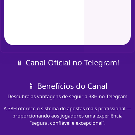
📱 Canal Oficial no Telegram!
📱 Benefícios do Canal
Descubra as vantagens de seguir a 38H no Telegram
A 38H oferece o sistema de apostas mais profissional —
proporcionando aos jogadores uma experiência
“segura, confiável e excepcional”.