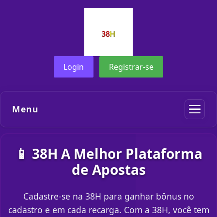
Login
Registrar-se
Menu
📱 38H A Melhor Plataforma
de Apostas
Cadastre-se na 38H para ganhar bônus no
cadastro e em cada recarga. Com a 38H, você tem