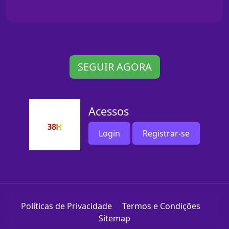
SEGUIR AGORA
Acessos
Login
Registrar-se
Políticas de Privacidade
Termos e Condições
Sitemap