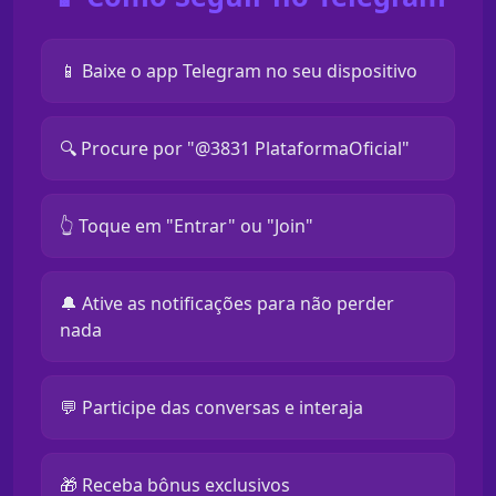
📱 Baixe o app Telegram no seu dispositivo
🔍 Procure por "@3831 PlataformaOficial"
👆 Toque em "Entrar" ou "Join"
🔔 Ative as notificações para não perder
nada
💬 Participe das conversas e interaja
🎁 Receba bônus exclusivos