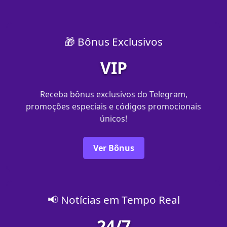
🎁 Bônus Exclusivos
VIP
Receba bônus exclusivos do Telegram,
promoções especiais e códigos promocionais
únicos!
Ver Bônus
📢 Notícias em Tempo Real
24/7