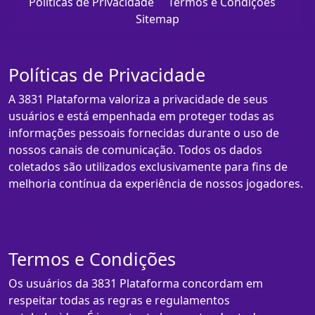
Políticas de Privacidade
Termos e Condições
Sitemap
Políticas de Privacidade
A 3831 Plataforma valoriza a privacidade de seus
usuários e está empenhada em proteger todas as
informações pessoais fornecidas durante o uso de
nossos canais de comunicação. Todos os dados
coletados são utilizados exclusivamente para fins de
melhoria contínua da experiência de nossos jogadores.
Termos e Condições
Os usuários da 3831 Plataforma concordam em
respeitar todas as regras e regulamentos