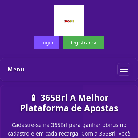
Login
Registrar-se
Menu
📱 365Brl A Melhor
Plataforma de Apostas
Cadastre-se na 365Brl para ganhar bônus no
cadastro e em cada recarga. Com a 365Brl, você