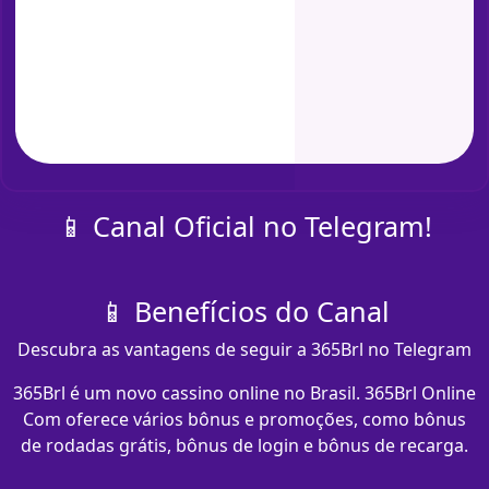
📱 Canal Oficial no Telegram!
📱 Benefícios do Canal
Descubra as vantagens de seguir a 365Brl no Telegram
365Brl é um novo cassino online no Brasil. 365Brl Online
Com oferece vários bônus e promoções, como bônus
de rodadas grátis, bônus de login e bônus de recarga.