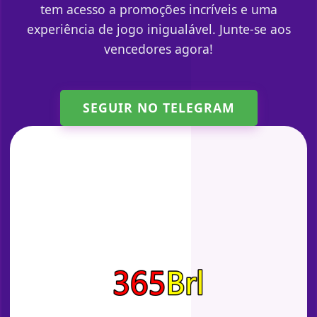
tem acesso a promoções incríveis e uma
experiência de jogo inigualável. Junte-se aos
vencedores agora!
SEGUIR NO TELEGRAM