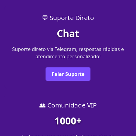
💬 Suporte Direto
Chat
Suporte direto via Telegram, respostas rápidas e
atendimento personalizado!
Falar Suporte
👥 Comunidade VIP
1000+