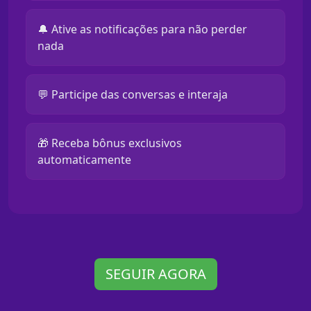
🔔 Ative as notificações para não perder
nada
💬 Participe das conversas e interaja
🎁 Receba bônus exclusivos
automaticamente
SEGUIR AGORA