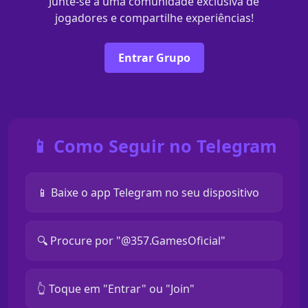
Junte-se a uma comunidade exclusiva de
jogadores e compartilhe experiências!
Entrar Grupo
📱 Como Seguir no Telegram
📱 Baixe o app Telegram no seu dispositivo
🔍 Procure por "@357.GamesOficial"
👆 Toque em "Entrar" ou "Join"