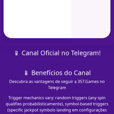
📱 Canal Oficial no Telegram!
📱 Benefícios do Canal
Descubra as vantagens de seguir a 357.Games no
Telegram
Trigger mechanics vary: random triggers (any spin
qualifies probabilisticamente), symbol-based triggers
(specific jackpot symbols landing em configurações