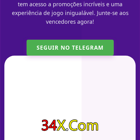
tem acesso a promoções incríveis e uma
experiência de jogo inigualável. Junte-se aos
vencedores agora!
SEGUIR NO TELEGRAM