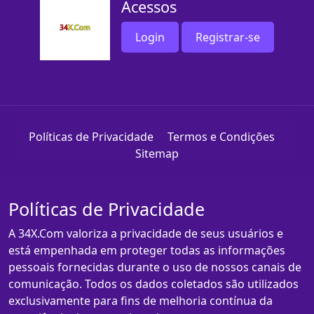
Acessos
Login
Registrar-se
Políticas de Privacidade
Termos e Condições
Sitemap
Políticas de Privacidade
A 34X.Com valoriza a privacidade de seus usuários e
está empenhada em proteger todas as informações
pessoais fornecidas durante o uso de nossos canais de
comunicação. Todos os dados coletados são utilizados
exclusivamente para fins de melhoria contínua da