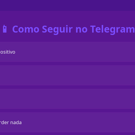
📱 Como Seguir no Telegram
ositivo
erder nada