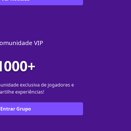
Comunidade VIP
1000+
unidade exclusiva de jogadores e
rtilhe experiências!
Entrar Grupo