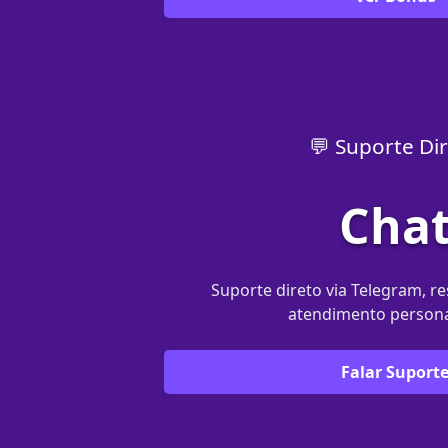
💬 Suporte Di
Cha
Suporte direto via Telegram, r
atendimento persona
Falar Suport