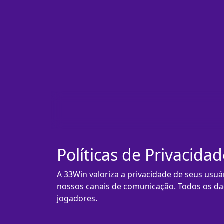
Políticas de Privacida
A 33Win valoriza a privacidade de seus usu
nossos canais de comunicação. Todos os dad
jogadores.