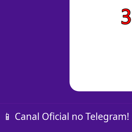
📱 Canal Oficial no Telegram!