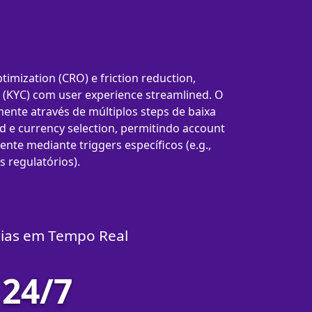
mization (CRO) e friction reduction,
 (KYC) com user experience streamlined. O
ente através de múltiplos steps de baixa
rd e currency selection, permitindo account
nte mediante triggers específicos (e.g.,
 regulatórios).
cias em Tempo Real
24/7