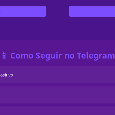
e
📱 Como Seguir no Telegram
ositivo