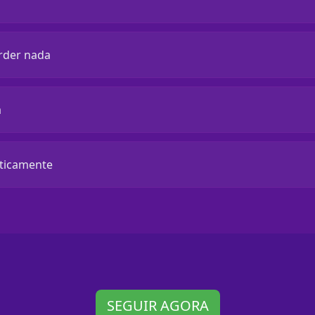
erder nada
a
aticamente
SEGUIR AGORA