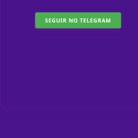
SEGUIR NO TELEGRAM