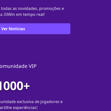
e todas as novidades, promoções e
a 33Win em tempo real!
Ver Notícias
Comunidade VIP
1000+
unidade exclusiva de jogadores e
rtilhe experiências!