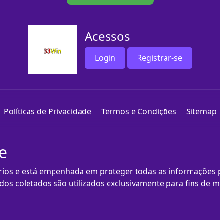
Acessos
Login
Registrar-se
Políticas de Privacidade
Termos e Condições
Sitemap
de
ários e está empenhada em proteger todas as informações 
os coletados são utilizados exclusivamente para fins de m