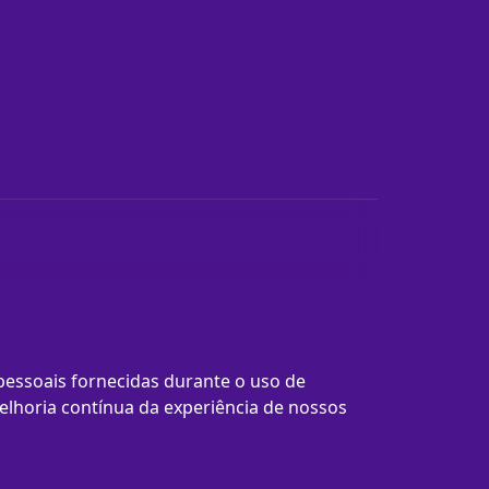
pessoais fornecidas durante o uso de
elhoria contínua da experiência de nossos