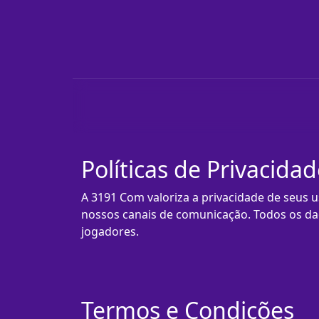
Políticas de Privacida
A 3191 Com valoriza a privacidade de seus
nossos canais de comunicação. Todos os dad
jogadores.
Termos e Condições