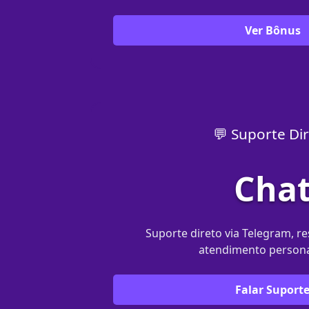
Ver Bônus
💬 Suporte Di
Cha
Suporte direto via Telegram, r
atendimento persona
Falar Suport