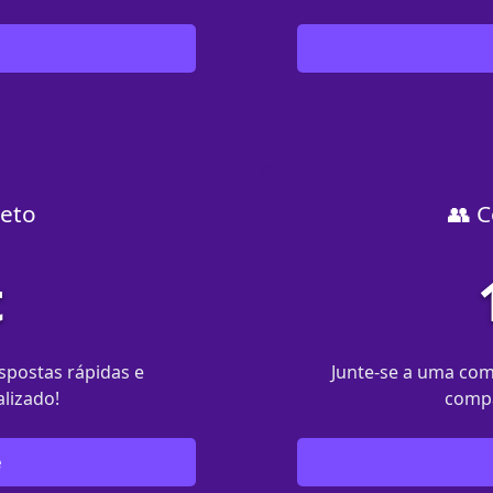
reto
👥 
t
espostas rápidas e
Junte-se a uma com
lizado!
compa
e