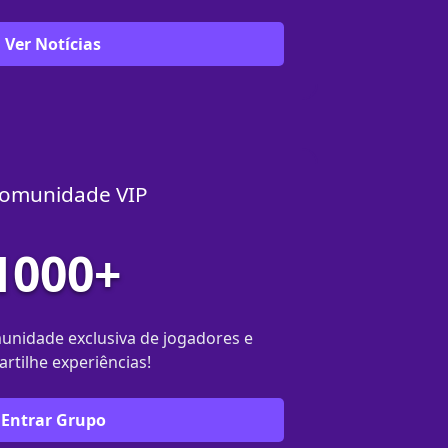
Ver Notícias
Comunidade VIP
1000+
unidade exclusiva de jogadores e
rtilhe experiências!
Entrar Grupo