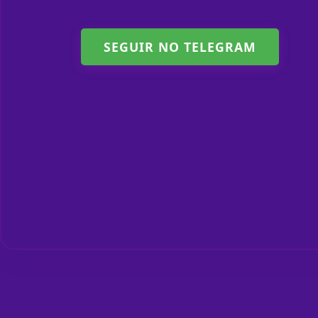
SEGUIR NO TELEGRAM