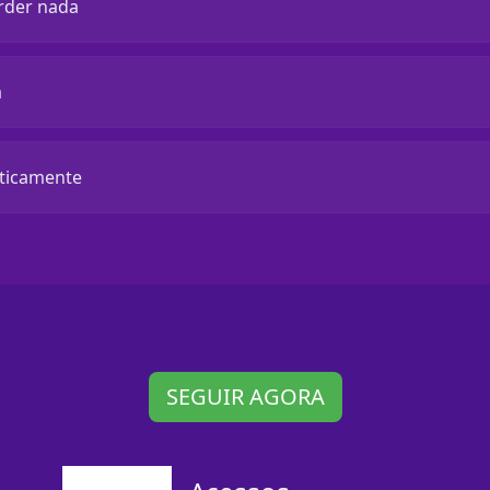
erder nada
a
aticamente
SEGUIR AGORA