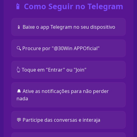
📱 Como Seguir no Telegram
📱 Baixe o app Telegram no seu dispositivo
🔍 Procure por "@30Win APPOficial"
👆 Toque em "Entrar" ou "Join"
🔔 Ative as notificações para não perder
nada
💬 Participe das conversas e interaja