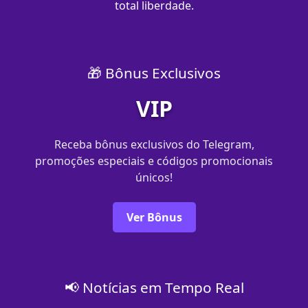
total liberdade.
🎁 Bônus Exclusivos
VIP
Receba bônus exclusivos do Telegram,
promoções especiais e códigos promocionais
únicos!
Ver Bônus
📢 Notícias em Tempo Real