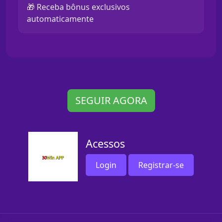
🎁 Receba bônus exclusivos
automaticamente
SEGUIR AGORA
Acessos
Login
Registrar-se