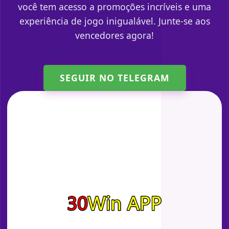
você tem acesso a promoções incríveis e uma
experiência de jogo inigualável. Junte-se aos
vencedores agora!
SEGUIR NO TELEGRAM