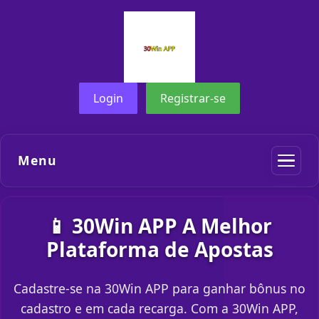
Login
Registrar-se
Menu
📱 30Win APP A Melhor
Plataforma de Apostas
Cadastre-se na 30Win APP para ganhar bônus no
cadastro e em cada recarga. Com a 30Win APP,