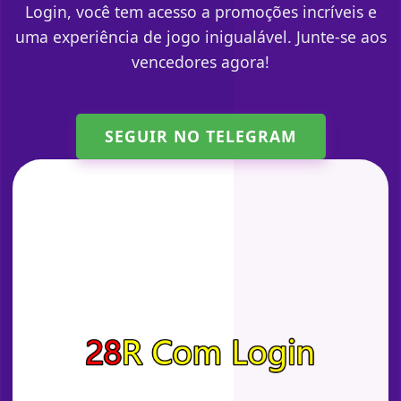
Login, você tem acesso a promoções incríveis e
uma experiência de jogo inigualável. Junte-se aos
vencedores agora!
SEGUIR NO TELEGRAM