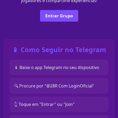
jogadores e compartilhe experiências!
Entrar Grupo
📱 Como Seguir no Telegram
📱 Baixe o app Telegram no seu dispositivo
🔍 Procure por "@28R Com LoginOficial"
👆 Toque em "Entrar" ou "Join"