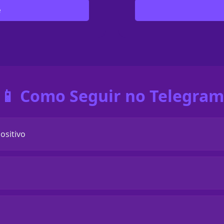
e
📱 Como Seguir no Telegram
ositivo