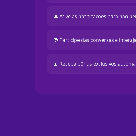
🔔 Ative as notificações para não p
💬 Participe das conversas e interaj
🎁 Receba bônus exclusivos autom