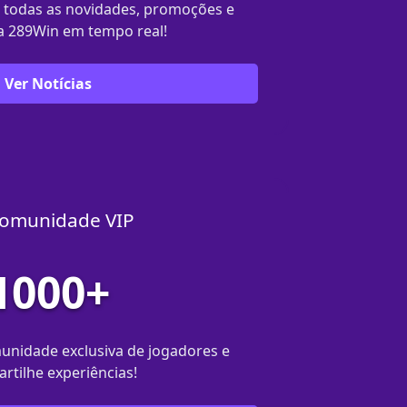
e todas as novidades, promoções e
a 289Win em tempo real!
Ver Notícias
Comunidade VIP
1000+
unidade exclusiva de jogadores e
rtilhe experiências!