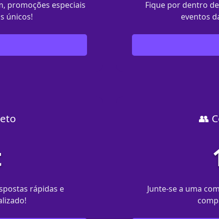
m, promoções especiais
Fique por dentro d
s únicos!
eventos d
reto
👥 
t
espostas rápidas e
Junte-se a uma com
lizado!
compa