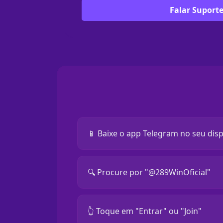
Falar Suport
📱 Baixe o app Telegram no seu disp
🔍 Procure por "@289WinOficial"
👆 Toque em "Entrar" ou "Join"