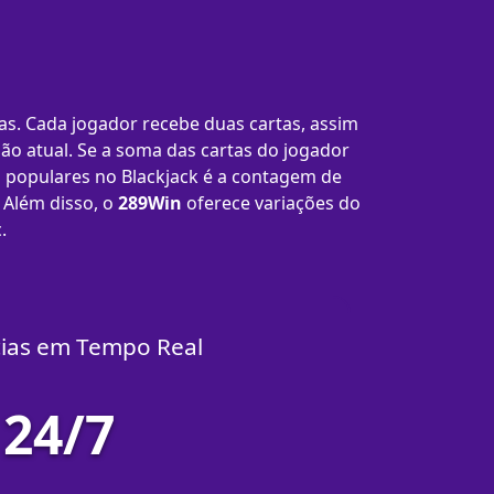
s. Cada jogador recebe duas cartas, assim
mão atual. Se a soma das cartas do jogador
s populares no Blackjack é a contagem de
 Além disso, o
289Win
oferece variações do
.
cias em Tempo Real
24/7