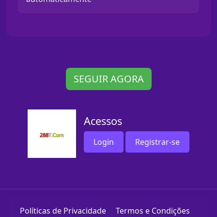
SEGUIR AGORA
Acessos
Login
Registrar-se
Políticas de Privacidade
Termos e Condições