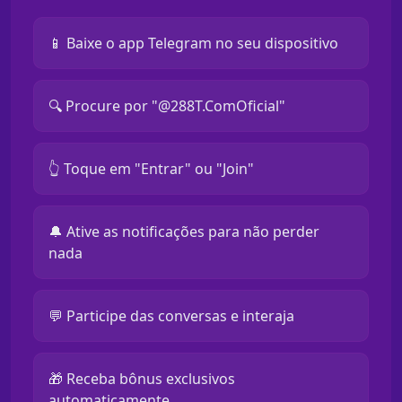
📱 Baixe o app Telegram no seu dispositivo
🔍 Procure por "@288T.ComOficial"
👆 Toque em "Entrar" ou "Join"
🔔 Ative as notificações para não perder
nada
💬 Participe das conversas e interaja
🎁 Receba bônus exclusivos
automaticamente