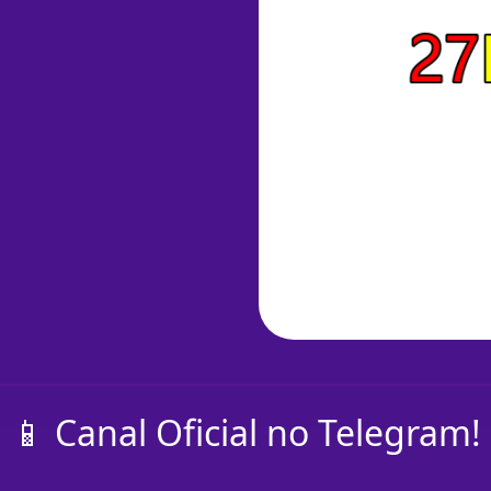
📱 Canal Oficial no Telegram!