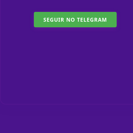
SEGUIR NO TELEGRAM