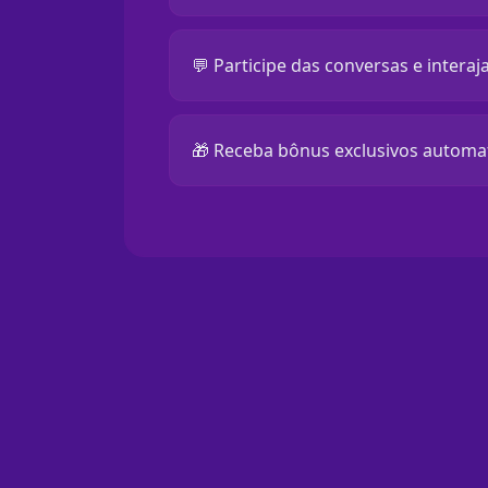
💬 Participe das conversas e interaj
🎁 Receba bônus exclusivos autom