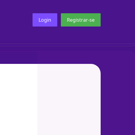
Login
Registrar-se