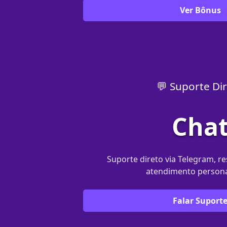
Ver Bônus
💬 Suporte Di
Cha
Suporte direto via Telegram, r
atendimento persona
Falar Suport