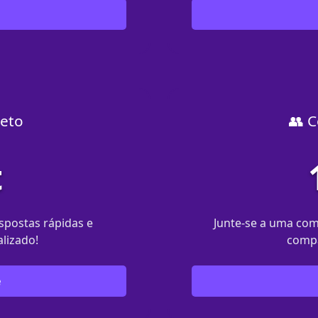
reto
👥 
t
espostas rápidas e
Junte-se a uma com
lizado!
compa
e