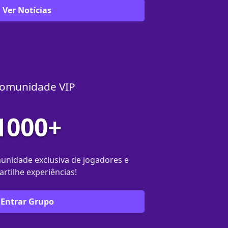
Ver Notícias
Comunidade VIP
1000+
unidade exclusiva de jogadores e
rtilhe experiências!
Entrar Grupo