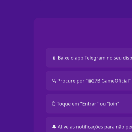
📱 Baixe o app Telegram no seu disp
🔍 Procure por "@27B GameOficial"
👆 Toque em "Entrar" ou "Join"
🔔 Ative as notificações para não p