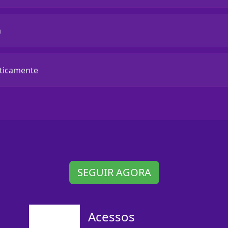
a
aticamente
SEGUIR AGORA
Acessos