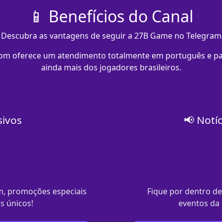
📱 Benefícios do Canal
Descubra as vantagens de seguir a 27B Game no Telegram
com​ oferece um atendimento totalmente em português e par
ainda mais dos jogadores brasileiros.
sivos
📢 Notí
m, promoções especiais
Fique por dentro d
s únicos!
eventos da