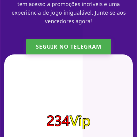
tem acesso a promoções incríveis e uma
experiência de jogo inigualável. Junte-se aos
vencedores agora!
SEGUIR NO TELEGRAM