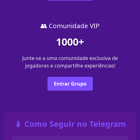
👥 Comunidade VIP
1000+
Junte-se a uma comunidade exclusiva de
jogadores e compartilhe experiências!
Entrar Grupo
📱 Como Seguir no Telegram