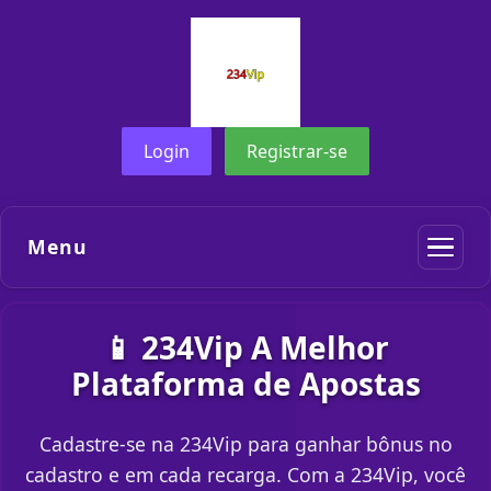
Login
Registrar-se
Menu
📱 234Vip A Melhor
Plataforma de Apostas
Cadastre-se na 234Vip para ganhar bônus no
cadastro e em cada recarga. Com a 234Vip, você