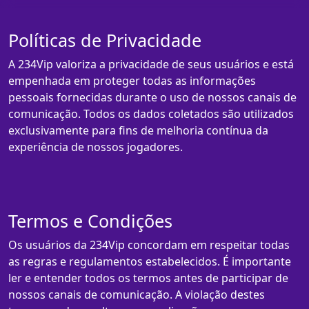
Políticas de Privacidade
A 234Vip valoriza a privacidade de seus usuários e está
empenhada em proteger todas as informações
pessoais fornecidas durante o uso de nossos canais de
comunicação. Todos os dados coletados são utilizados
exclusivamente para fins de melhoria contínua da
experiência de nossos jogadores.
Termos e Condições
Os usuários da 234Vip concordam em respeitar todas
as regras e regulamentos estabelecidos. É importante
ler e entender todos os termos antes de participar de
nossos canais de comunicação. A violação destes