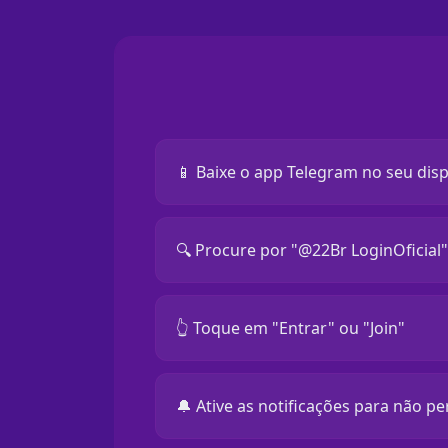
📱 Baixe o app Telegram no seu disp
🔍 Procure por "@22Br LoginOficial"
👆 Toque em "Entrar" ou "Join"
🔔 Ative as notificações para não p