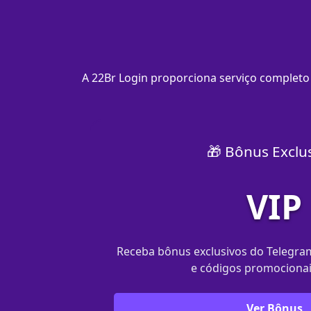
A 22Br Login proporciona serviço completo
🎁 Bônus Exclu
VIP
Receba bônus exclusivos do Telegra
e códigos promocionai
Ver Bônus