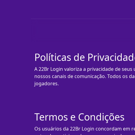
Políticas de Privacida
A 22Br Login valoriza a privacidade de seu
nossos canais de comunicação. Todos os dad
jogadores.
Termos e Condições
Os usuários da 22Br Login concordam em res