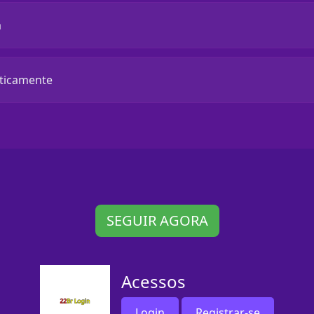
a
aticamente
SEGUIR AGORA
Acessos
Login
Registrar-se