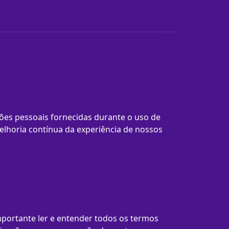
ões pessoais fornecidas durante o uso de
elhoria contínua da experiência de nossos
mportante ler e entender todos os termos