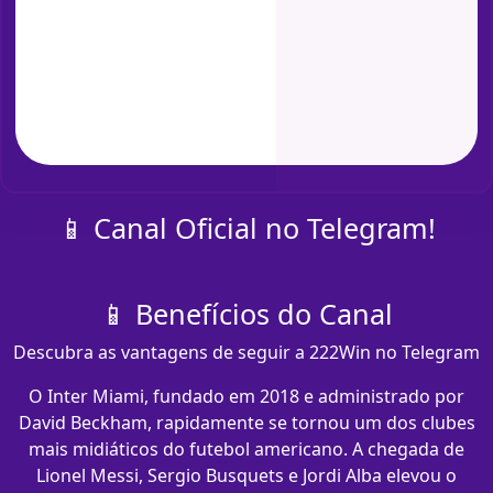
📱 Canal Oficial no Telegram!
📱 Benefícios do Canal
Descubra as vantagens de seguir a 222Win no Telegram
O Inter Miami, fundado em 2018 e administrado por
David Beckham, rapidamente se tornou um dos clubes
mais midiáticos do futebol americano. A chegada de
Lionel Messi, Sergio Busquets e Jordi Alba elevou o