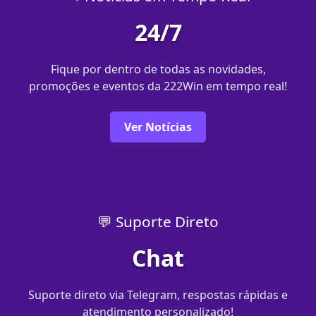
24/7
Fique por dentro de todas as novidades,
promoções e eventos da 222Win em tempo real!
Ver Notícias
💬 Suporte Direto
Chat
Suporte direto via Telegram, respostas rápidas e
atendimento personalizado!