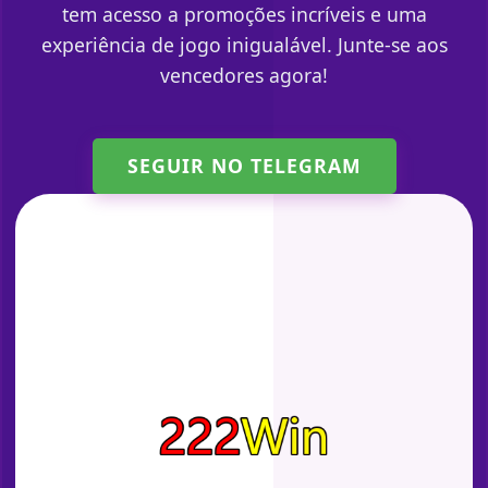
tem acesso a promoções incríveis e uma
experiência de jogo inigualável. Junte-se aos
vencedores agora!
SEGUIR NO TELEGRAM