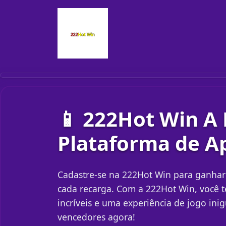
📱 222Hot Win A
Plataforma de A
Cadastre-se na 222Hot Win para ganhar
cada recarga. Com a 222Hot Win, você 
incríveis e uma experiência de jogo inig
vencedores agora!