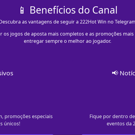
📱 Benefícios do Canal
Descubra as vantagens de seguir a 222Hot Win no Telegra
 os jogos de aposta mais completos e as promoções mais a
entregar sempre o melhor ao jogador.
sivos
📢 Notí
m, promoções especiais
Fique por dentro d
s únicos!
eventos da 