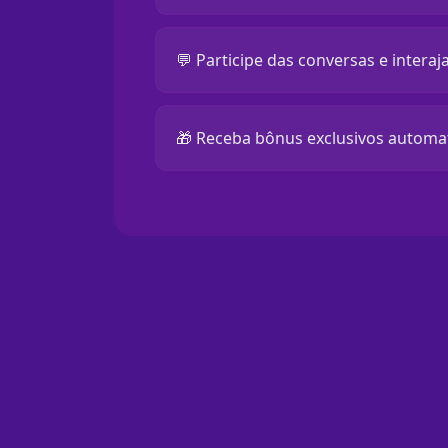
💬 Participe das conversas e interaj
🎁 Receba bônus exclusivos autom