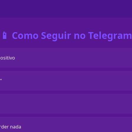
📱 Como Seguir no Telegram
ositivo
"
erder nada