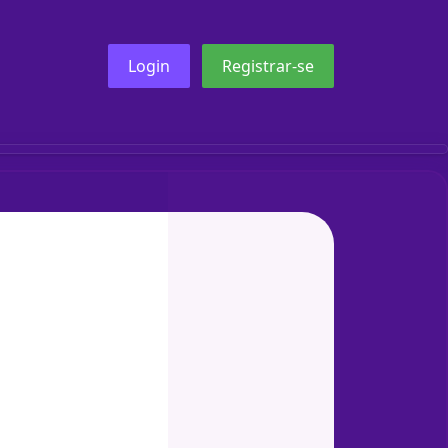
Login
Registrar-se