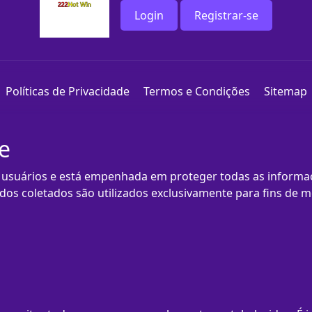
Login
Registrar-se
Políticas de Privacidade
Termos e Condições
Sitemap
de
s usuários e está empenhada em proteger todas as informa
os coletados são utilizados exclusivamente para fins de m