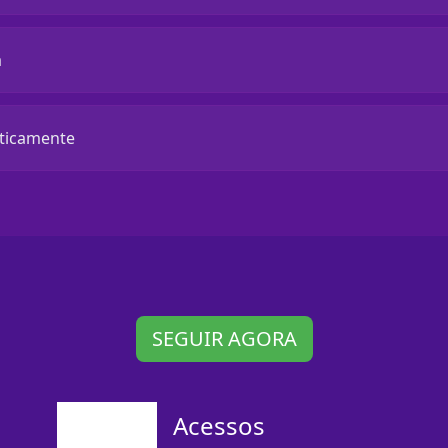
a
aticamente
SEGUIR AGORA
Acessos