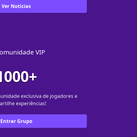
Ver Notícias
Comunidade VIP
1000+
unidade exclusiva de jogadores e
rtilhe experiências!
Entrar Grupo