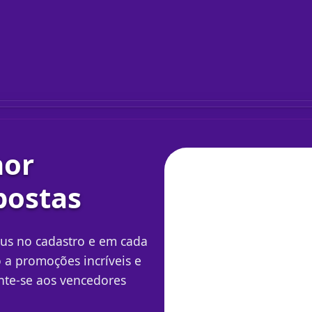
hor
postas
us no cadastro e em cada
 a promoções incríveis e
unte-se aos vencedores