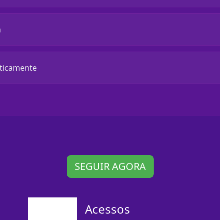
a
aticamente
SEGUIR AGORA
Acessos