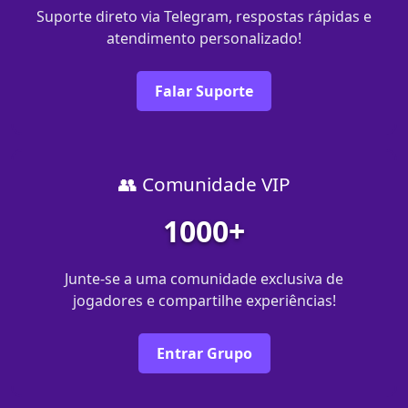
Suporte direto via Telegram, respostas rápidas e
atendimento personalizado!
Falar Suporte
👥 Comunidade VIP
1000+
Junte-se a uma comunidade exclusiva de
jogadores e compartilhe experiências!
Entrar Grupo