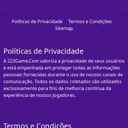
Políticas de Privacidade
Termos e Condições
Sitemap
Políticas de Privacidade
A 222Game.Com valoriza a privacidade de seus usuários
e está empenhada em proteger todas as informações
pessoais fornecidas durante o uso de nossos canais de
comunicação. Todos os dados coletados são utilizados
exclusivamente para fins de melhoria contínua da
experiência de nossos jogadores.
Termos e Condições