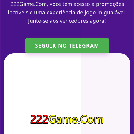
222Game.Com, você tem acesso a promoções
incríveis e uma experiência de jogo inigualável.
Junte-se aos vencedores agora!
SEGUIR NO TELEGRAM