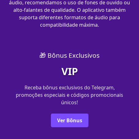
áudio, recomendamos o uso de fones de ouvido ou
alto-falantes de qualidade. O aplicativo também
suporta diferentes formatos de áudio para
compatibilidade máxima.
🎁 Bônus Exclusivos
VIP
Receba bônus exclusivos do Telegram,
promoções especiais e códigos promocionais
únicos!
Ver Bônus