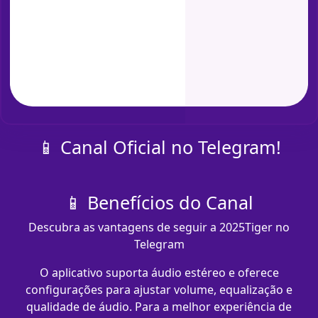
📱 Canal Oficial no Telegram!
📱 Benefícios do Canal
Descubra as vantagens de seguir a 2025Tiger no
Telegram
O aplicativo suporta áudio estéreo e oferece
configurações para ajustar volume, equalização e
qualidade de áudio. Para a melhor experiência de