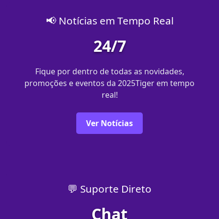
📢 Notícias em Tempo Real
24/7
Fique por dentro de todas as novidades,
promoções e eventos da 2025Tiger em tempo
real!
Ver Notícias
💬 Suporte Direto
Chat