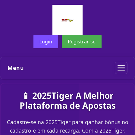
Login
Registrar-se
Menu
📱 2025Tiger A Melhor
Plataforma de Apostas
Cadastre-se na 2025Tiger para ganhar bônus no
cadastro e em cada recarga. Com a 2025Tiger,