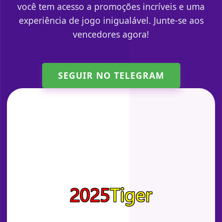
você tem acesso a promoções incríveis e uma
experiência de jogo inigualável. Junte-se aos
vencedores agora!
SEGUIR NO TELEGRAM