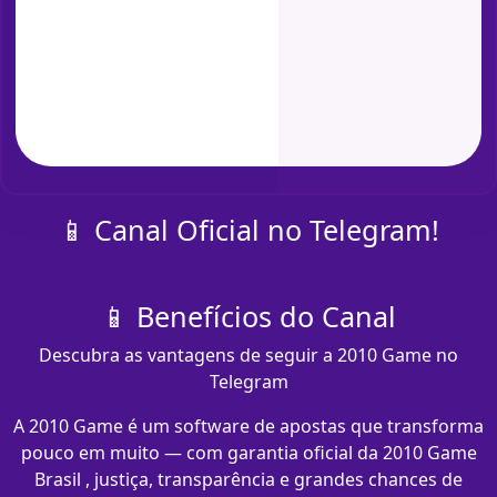
📱 Canal Oficial no Telegram!
📱 Benefícios do Canal
Descubra as vantagens de seguir a 2010 Game no
Telegram
A 2010 Game é um software de apostas que transforma
pouco em muito — com garantia oficial da 2010 Game
Brasil , justiça, transparência e grandes chances de