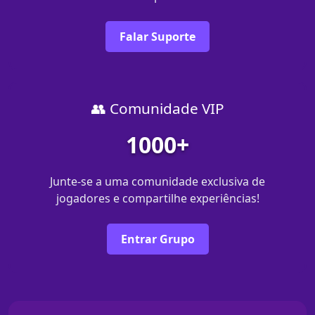
Falar Suporte
👥 Comunidade VIP
1000+
Junte-se a uma comunidade exclusiva de
jogadores e compartilhe experiências!
Entrar Grupo