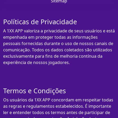
Sitemap
Políticas de Privacidade
A 1XX APP valoriza a privacidade de seus usuários e está
empenhada em proteger todas as informações
pessoais fornecidas durante o uso de nossos canais de
comunicação. Todos os dados coletados são utilizados
exclusivamente para fins de melhoria contínua da
experiência de nossos jogadores.
Termos e Condições
Os usuários da 1XX APP concordam em respeitar todas
as regras e regulamentos estabelecidos. É importante
ler e entender todos os termos antes de participar de