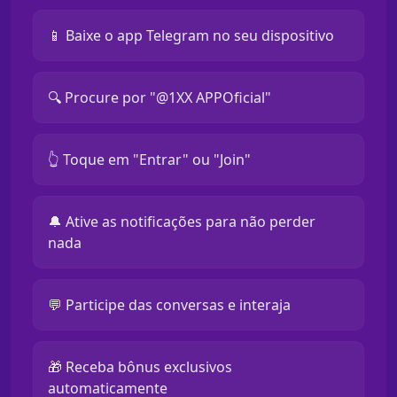
📱 Baixe o app Telegram no seu dispositivo
🔍 Procure por "@1XX APPOficial"
👆 Toque em "Entrar" ou "Join"
🔔 Ative as notificações para não perder
nada
💬 Participe das conversas e interaja
🎁 Receba bônus exclusivos
automaticamente