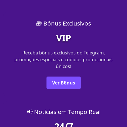
🎁 Bônus Exclusivos
VIP
Receba bônus exclusivos do Telegram,
promoções especiais e códigos promocionais
únicos!
Ver Bônus
📢 Notícias em Tempo Real
24/7