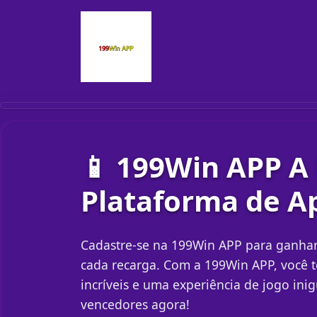
📱 199Win APP A
Plataforma de A
Cadastre-se na 199Win APP para ganha
cada recarga. Com a 199Win APP, você 
incríveis e uma experiência de jogo inig
vencedores agora!