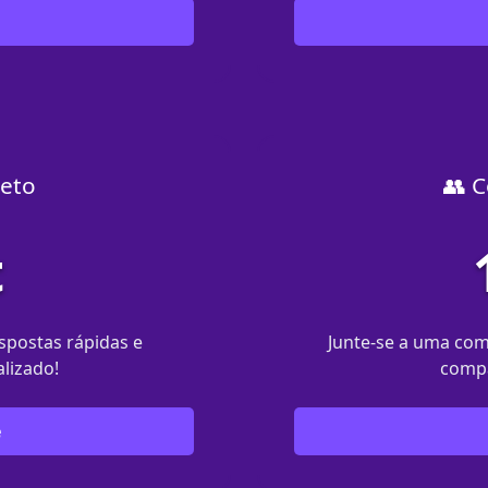
reto
👥 
t
espostas rápidas e
Junte-se a uma com
lizado!
compa
e