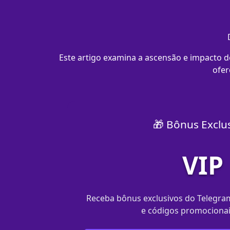
Este artigo examina a ascensão e impacto do
ofer
🎁 Bônus Exclu
VIP
Receba bônus exclusivos do Telegra
e códigos promocionai