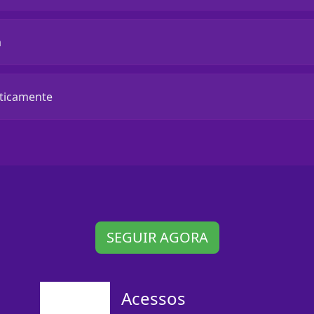
a
aticamente
SEGUIR AGORA
Acessos