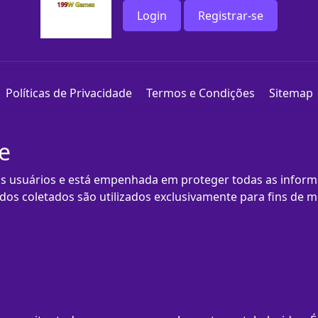
Login
Registrar-se
Políticas de Privacidade
Termos e Condições
Sitemap
de
us usuários e está empenhada em proteger todas as inform
os coletados são utilizados exclusivamente para fins de m