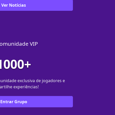
Ver Notícias
Comunidade VIP
1000+
unidade exclusiva de jogadores e
rtilhe experiências!
Entrar Grupo