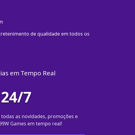
am
tretenimento de qualidade em todos os
cias em Tempo Real
24/7
e todas as novidades, promoções e
199W Games em tempo real!