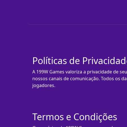
Políticas de Privacida
A 199W Games valoriza a privacidade de se
nossos canais de comunicação. Todos os dad
jogadores.
Termos e Condições