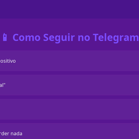
📱 Como Seguir no Telegram
ositivo
al"
erder nada