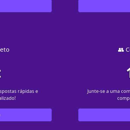
reto
👥 
t
espostas rápidas e
Junte-se a uma com
lizado!
compa
e