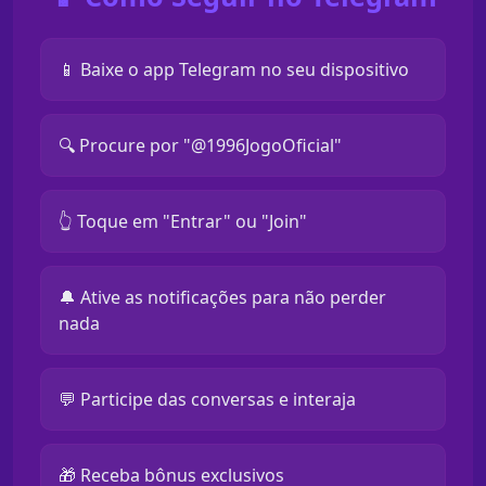
📱 Baixe o app Telegram no seu dispositivo
🔍 Procure por "@1996JogoOficial"
👆 Toque em "Entrar" ou "Join"
🔔 Ative as notificações para não perder
nada
💬 Participe das conversas e interaja
🎁 Receba bônus exclusivos