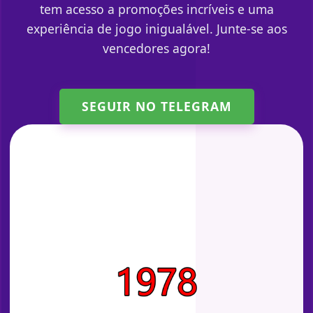
tem acesso a promoções incríveis e uma
experiência de jogo inigualável. Junte-se aos
vencedores agora!
SEGUIR NO TELEGRAM