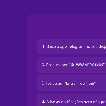
📱 Baixe o app Telegram no seu disp
🔍 Procure por "@188W APPOficial"
👆 Toque em "Entrar" ou "Join"
🔔 Ative as notificações para não p