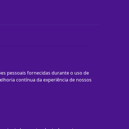
es pessoais fornecidas durante o uso de
elhoria contínua da experiência de nossos