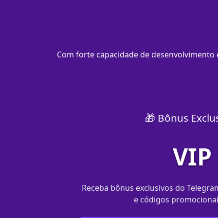
Com forte capacidade de desenvolvimento e 
🎁 Bônus Exclu
VIP
Receba bônus exclusivos do Telegra
e códigos promocionai