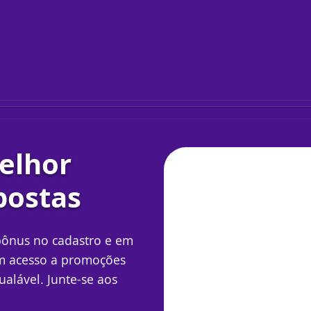
elhor
postas
bônus no cadastro e em
em acesso a promoções
ualável. Junte-se aos