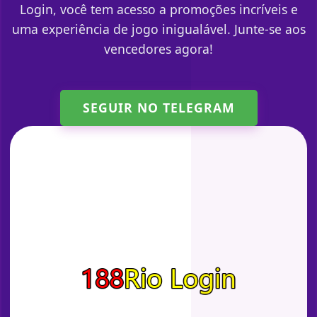
Login, você tem acesso a promoções incríveis e
uma experiência de jogo inigualável. Junte-se aos
vencedores agora!
SEGUIR NO TELEGRAM