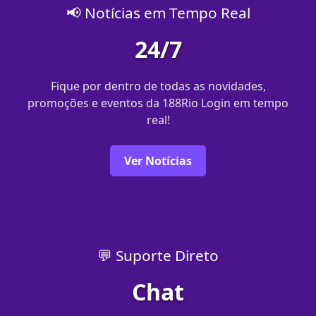
📢 Notícias em Tempo Real
24/7
Fique por dentro de todas as novidades,
promoções e eventos da 188Rio Login em tempo
real!
Ver Notícias
💬 Suporte Direto
Chat