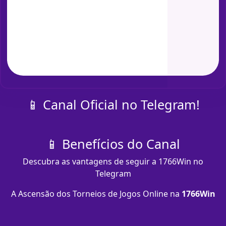
📱 Canal Oficial no Telegram!
📱 Benefícios do Canal
Descubra as vantagens de seguir a 1766Win no
Telegram
A Ascensão dos Torneios de Jogos Online na
1766Win