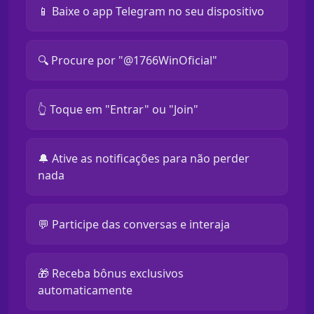
📱 Baixe o app Telegram no seu dispositivo
🔍 Procure por "@1766WinOficial"
👆 Toque em "Entrar" ou "Join"
🔔 Ative as notificações para não perder
nada
💬 Participe das conversas e interaja
🎁 Receba bônus exclusivos
automaticamente