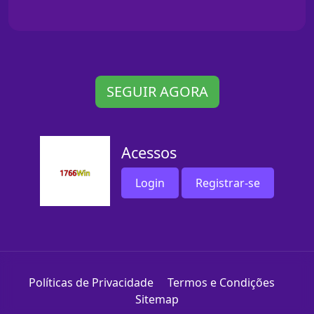
SEGUIR AGORA
Acessos
Login
Registrar-se
Políticas de Privacidade
Termos e Condições
Sitemap