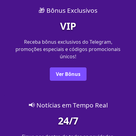
🎁 Bônus Exclusivos
VIP
Receba bônus exclusivos do Telegram,
promoções especiais e códigos promocionais
únicos!
Ver Bônus
📢 Notícias em Tempo Real
24/7