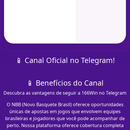
📱 Canal Oficial no Telegram!
📱 Benefícios do Canal
Descubra as vantagens de seguir a 166Win no Telegram
O NBB (Novo Basquete Brasil) oferece oportunidades
únicas de apostas em jogos que envolvem equipes
brasileiras e jogadores que você pode acompanhar de
perto. Nossa plataforma oferece cobertura completa