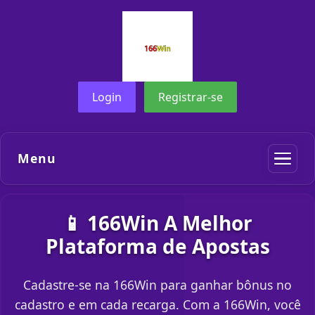
Login
Registrar-se
Menu
📱 166Win A Melhor
Plataforma de Apostas
Cadastre-se na 166Win para ganhar bônus no
cadastro e em cada recarga. Com a 166Win, você