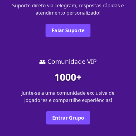
Suporte direto via Telegram, respostas rápidas e
atendimento personalizado!
Falar Suporte
👥 Comunidade VIP
1000+
Junte-se a uma comunidade exclusiva de
jogadores e compartilhe experiências!
Entrar Grupo