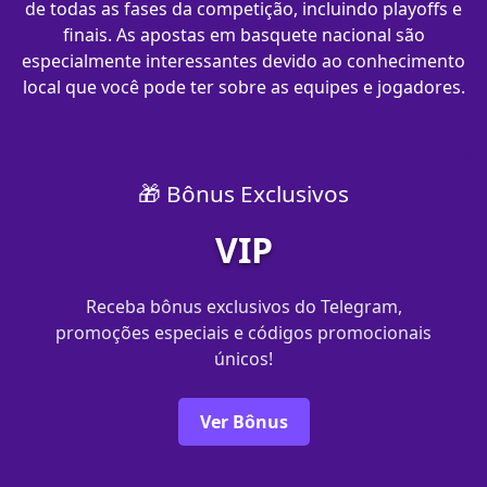
de todas as fases da competição, incluindo playoffs e
finais. As apostas em basquete nacional são
especialmente interessantes devido ao conhecimento
local que você pode ter sobre as equipes e jogadores.
🎁 Bônus Exclusivos
VIP
Receba bônus exclusivos do Telegram,
promoções especiais e códigos promocionais
únicos!
Ver Bônus