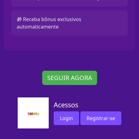
🎁 Receba bônus exclusivos
automaticamente
SEGUIR AGORA
Acessos
Login
Registrar-se