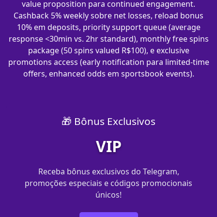
value proposition para continued engagement.
Cashback 5% weekly sobre net losses, reload bonus
10% em deposits, priority support queue (average
response <30min vs. 2hr standard), monthly free spins
package (50 spins valued R$100), e exclusive
promotions access (early notification para limited-time
offers, enhanced odds em sportsbook events).
🎁 Bônus Exclusivos
VIP
Receba bônus exclusivos do Telegram,
promoções especiais e códigos promocionais
únicos!