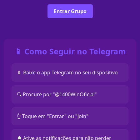
Entrar Grupo
📱 Como Seguir no Telegram
📱 Baixe o app Telegram no seu dispositivo
🔍 Procure por "@1400WinOficial"
👆 Toque em "Entrar" ou "Join"
🔔 Ative as notificações para não perder