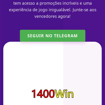
tem acesso a promoções incríveis e uma
experiência de jogo inigualável. Junte-se aos
vencedores agora!
SEGUIR NO TELEGRAM