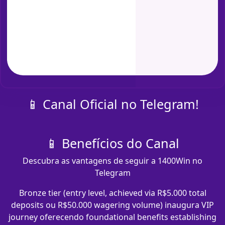
📱 Canal Oficial no Telegram!
📱 Benefícios do Canal
Descubra as vantagens de seguir a 1400Win no
Telegram
Bronze tier (entry level, achieved via R$5.000 total
deposits ou R$50.000 wagering volume) inaugura VIP
journey oferecendo foundational benefits establishing