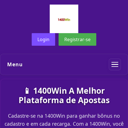
Login
Registrar-se
Menu
📱 1400Win A Melhor
Plataforma de Apostas
Cadastre-se na 1400Win para ganhar bônus no
cadastro e em cada recarga. Com a 1400Win, você