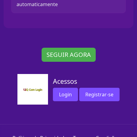
automaticamente
SEGUIR AGORA
Acessos
Login
Registrar-se