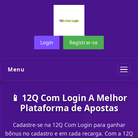
Login
Registrar-se
Menu
📱 12Q Com Login A Melhor
Plataforma de Apostas
Cadastre-se na 12Q Com Login para ganhar
bônus no cadastro e em cada recarga. Com a 12Q