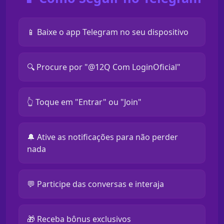
📱 Baixe o app Telegram no seu dispositivo
🔍 Procure por "@12Q Com LoginOficial"
👆 Toque em "Entrar" ou "Join"
🔔 Ative as notificações para não perder
nada
💬 Participe das conversas e interaja
🎁 Receba bônus exclusivos