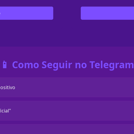
e
📱 Como Seguir no Telegram
ositivo
cial"