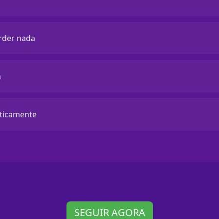
erder nada
a
aticamente
SEGUIR AGORA