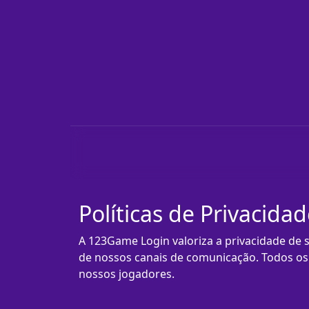
Políticas de Privacida
A 123Game Login valoriza a privacidade de
de nossos canais de comunicação. Todos os 
nossos jogadores.