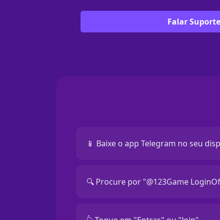
Falar Suport
📱 Baixe o app Telegram no seu disp
🔍 Procure por "@123Game LoginOfi