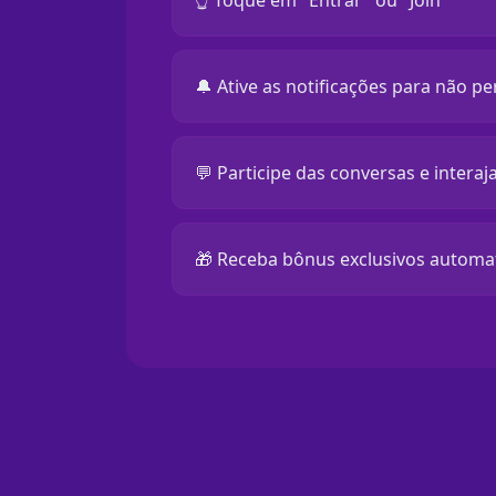
👆 Toque em "Entrar" ou "Join"
🔔 Ative as notificações para não p
💬 Participe das conversas e interaj
🎁 Receba bônus exclusivos autom