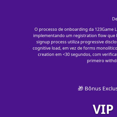
De
O processo de onboarding da 123Game Logi
implementando um registration flow que b
signup process utiliza progressive disc
cognitive load, em vez de forms monolítico
creation em <30 segundos, com verificat
primeiro withd
🎁 Bônus Exclu
VIP