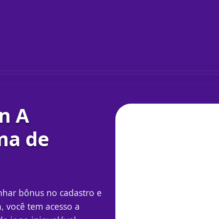
n A
ma de
nhar bônus no cadastro e
, você tem acesso a