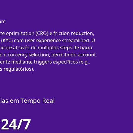
ram
 optimization (CRO) e friction reduction,
 (KYC) com user experience streamlined. O
ente através de múltiplos steps de baixa
rd e currency selection, permitindo account
nte mediante triggers específicos (e.g.,
 regulatórios).
cias em Tempo Real
24/7