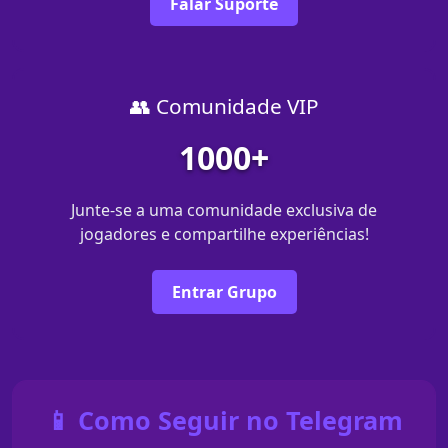
Falar Suporte
👥 Comunidade VIP
1000+
Junte-se a uma comunidade exclusiva de
jogadores e compartilhe experiências!
Entrar Grupo
📱 Como Seguir no Telegram