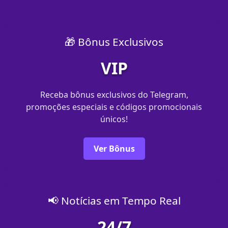
🎁 Bônus Exclusivos
VIP
Receba bônus exclusivos do Telegram,
promoções especiais e códigos promocionais
únicos!
Ver Bônus
📢 Notícias em Tempo Real
24/7