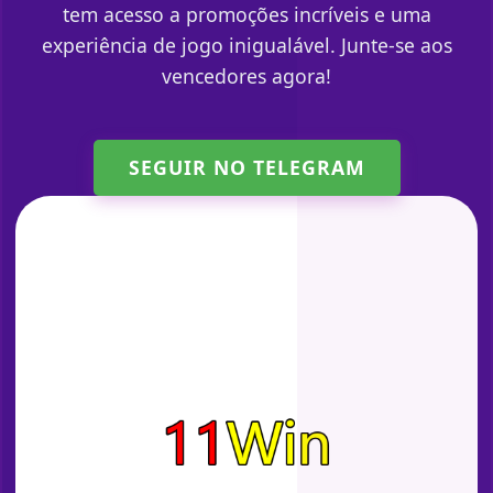
tem acesso a promoções incríveis e uma
experiência de jogo inigualável. Junte-se aos
vencedores agora!
SEGUIR NO TELEGRAM