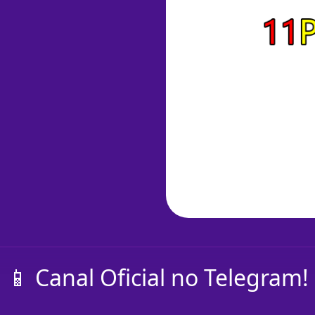
📱 Canal Oficial no Telegram!