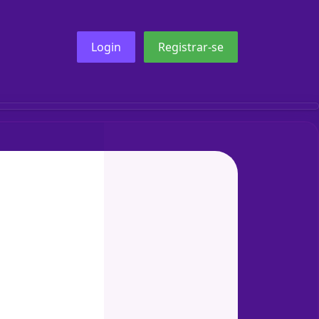
Login
Registrar-se