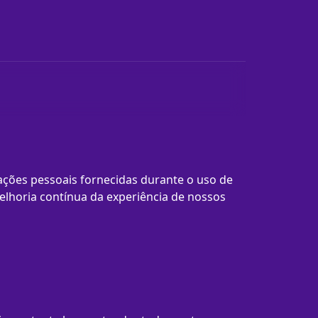
ações pessoais fornecidas durante o uso de
elhoria contínua da experiência de nossos