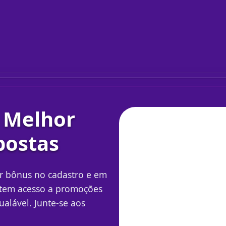
 Melhor
postas
r bônus no cadastro e em
 tem acesso a promoções
ualável. Junte-se aos