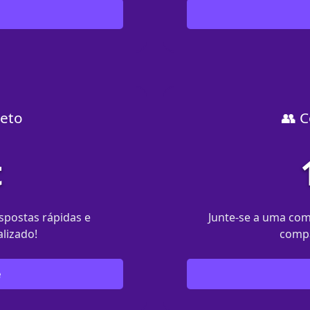
reto
👥 
t
espostas rápidas e
Junte-se a uma com
lizado!
compa
e