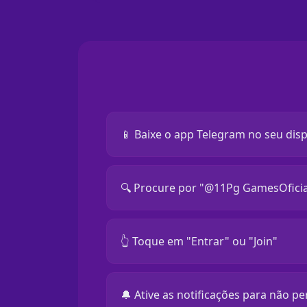
📱 Baixe o app Telegram no seu disp
🔍 Procure por "@11Pg GamesOficia
👆 Toque em "Entrar" ou "Join"
🔔 Ative as notificações para não p