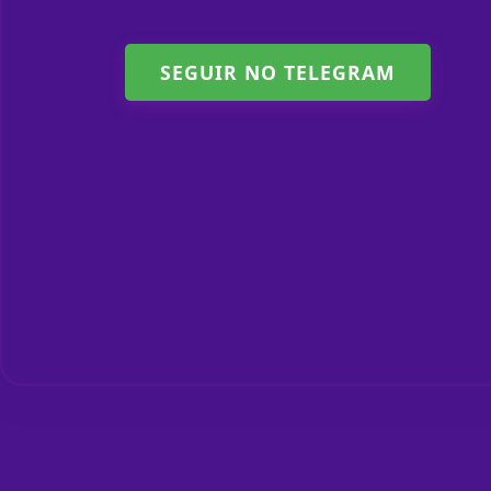
SEGUIR NO TELEGRAM