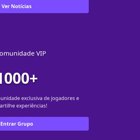
Ver Notícias
Comunidade VIP
1000+
unidade exclusiva de jogadores e
rtilhe experiências!
Entrar Grupo