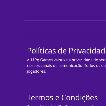
Políticas de Privacida
A 11Pg Games valoriza a privacidade de se
nossos canais de comunicação. Todos os dad
jogadores.
Termos e Condições