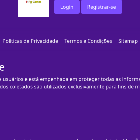
Login
Registrar-se
Políticas de Privacidade
Termos e Condições
Sitemap
de
us usuários e está empenhada em proteger todas as inform
os coletados são utilizados exclusivamente para fins de m