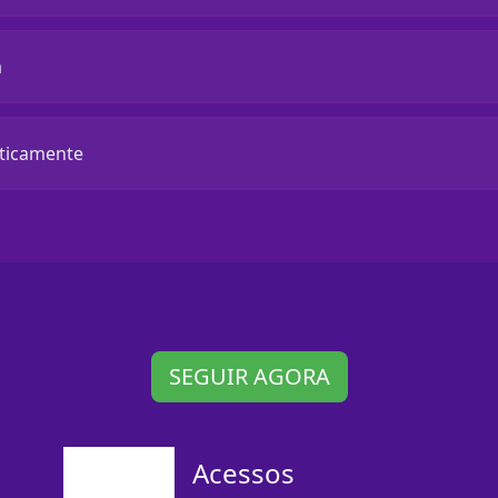
a
aticamente
SEGUIR AGORA
Acessos