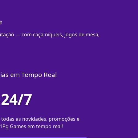
m
putação — com caça-níqueis, jogos de mesa,
cias em Tempo Real
24/7
e todas as novidades, promoções e
11Pg Games em tempo real!