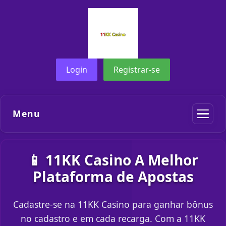
Login
Registrar-se
Menu
📱 11KK Casino A Melhor
Plataforma de Apostas
Cadastre-se na 11KK Casino para ganhar bônus
no cadastro e em cada recarga. Com a 11KK