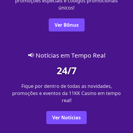
promoções especiais e códigos promocionais
únicos!
Ver Bônus
📢 Notícias em Tempo Real
24/7
Fique por dentro de todas as novidades,
promoções e eventos da 11KK Casino em tempo
real!
Ver Notícias