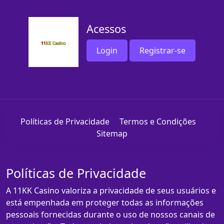
Acessos
Login
Registrar-se
Políticas de Privacidade
Termos e Condições
Sitemap
Políticas de Privacidade
A 11KK Casino valoriza a privacidade de seus usuários e
está empenhada em proteger todas as informações
pessoais fornecidas durante o uso de nossos canais de