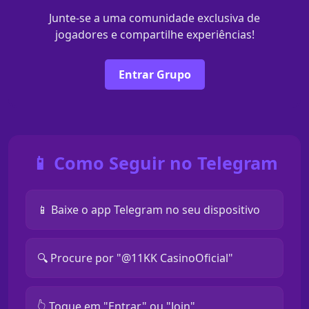
Junte-se a uma comunidade exclusiva de
jogadores e compartilhe experiências!
Entrar Grupo
📱 Como Seguir no Telegram
📱 Baixe o app Telegram no seu dispositivo
🔍 Procure por "@11KK CasinoOficial"
👆 Toque em "Entrar" ou "Join"