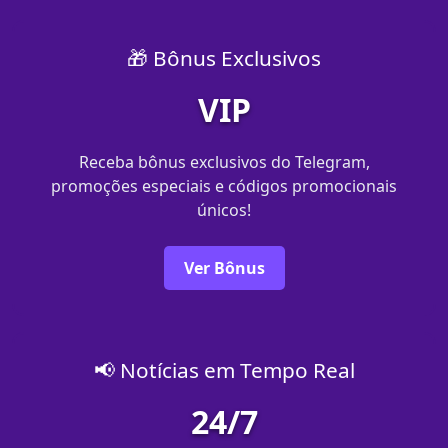
🎁 Bônus Exclusivos
VIP
Receba bônus exclusivos do Telegram,
promoções especiais e códigos promocionais
únicos!
Ver Bônus
📢 Notícias em Tempo Real
24/7