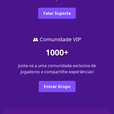
Falar Suporte
👥 Comunidade VIP
1000+
Junte-se a uma comunidade exclusiva de
jogadores e compartilhe experiências!
Entrar Grupo