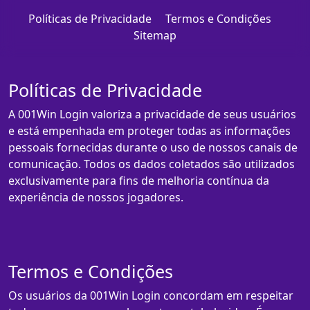
Políticas de Privacidade
Termos e Condições
Sitemap
Políticas de Privacidade
A 001Win Login valoriza a privacidade de seus usuários
e está empenhada em proteger todas as informações
pessoais fornecidas durante o uso de nossos canais de
comunicação. Todos os dados coletados são utilizados
exclusivamente para fins de melhoria contínua da
experiência de nossos jogadores.
Termos e Condições
Os usuários da 001Win Login concordam em respeitar