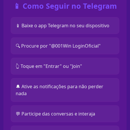
📱 Como Seguir no Telegram
📱 Baixe o app Telegram no seu dispositivo
🔍 Procure por "@001Win LoginOficial"
👆 Toque em "Entrar" ou "Join"
🔔 Ative as notificações para não perder
nada
💬 Participe das conversas e interaja