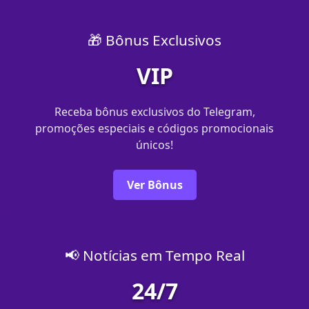
🎁 Bônus Exclusivos
VIP
Receba bônus exclusivos do Telegram,
promoções especiais e códigos promocionais
únicos!
Ver Bônus
📢 Notícias em Tempo Real
24/7