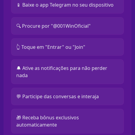
📱 Baixe o app Telegram no seu dispositivo
🔍 Procure por "@001WinOficial"
👆 Toque em "Entrar" ou "Join"
🔔 Ative as notificações para não perder
nada
💬 Participe das conversas e interaja
🎁 Receba bônus exclusivos
automaticamente